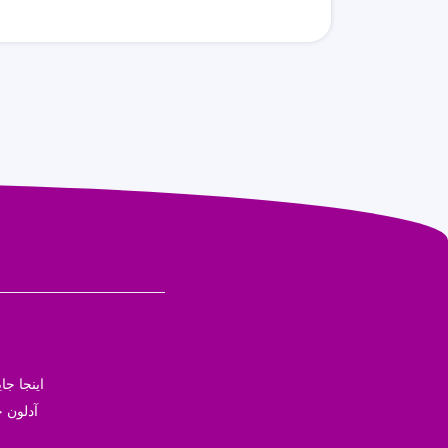
اینجا ج
آدلون ج