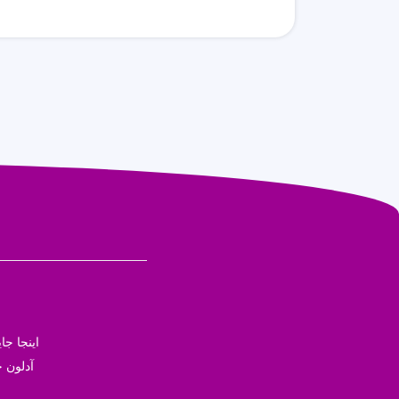
اینجا ج
آدلون ج