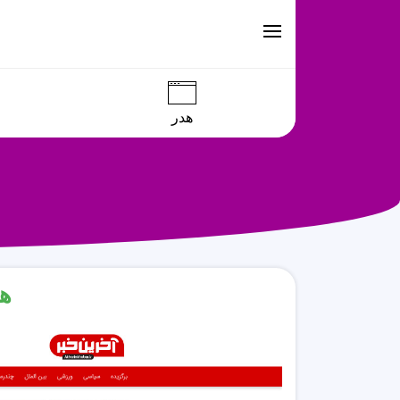
هدر
هد