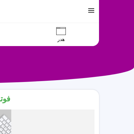
هدر
فوتر