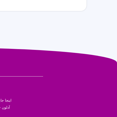
اینجا ج
آدلون ج