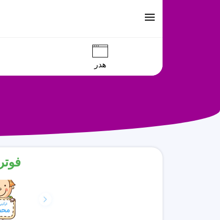
هدر
فوتر 