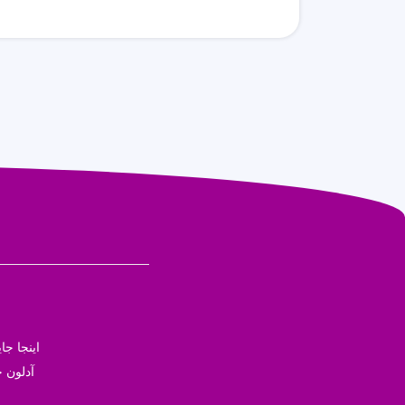
اینجا ج
آدلون ج