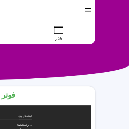
هدر
فوتر 